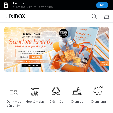
Lixibox
Mở
Giảm 500K khi mua trên App
Danh mục
Hộp làm đẹp
Chăm tóc
Chăm da
Chăm răng
sản phẩm