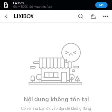
Lixibox
Mở
Giảm 500K khi mua trên App
Nội dung không tồn tại
Có vẻ như bạn đã vào địa chỉ không đúng