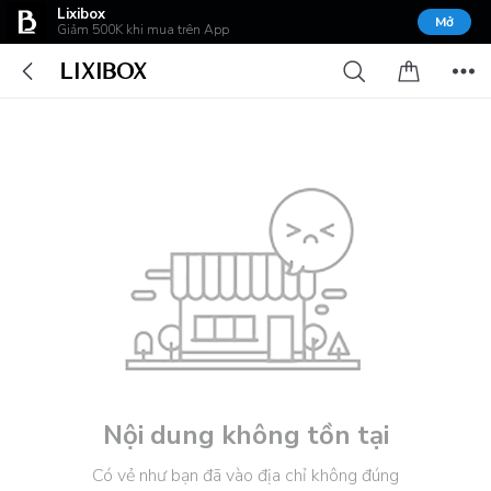
Lixibox
Mở
Giảm 500K khi mua trên App
Nội dung không tồn tại
Có vẻ như bạn đã vào địa chỉ không đúng