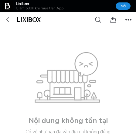
Lixibox
Mở
Giảm 500K khi mua trên App
Nội dung không tồn tại
Có vẻ như bạn đã vào địa chỉ không đúng