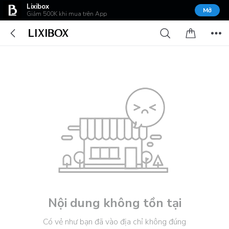
Lixibox
Mở
Giảm 500K khi mua trên App
Nội dung không tồn tại
Có vẻ như bạn đã vào địa chỉ không đúng