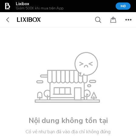
Lixibox
Mở
Giảm 500K khi mua trên App
Nội dung không tồn tại
Có vẻ như bạn đã vào địa chỉ không đúng