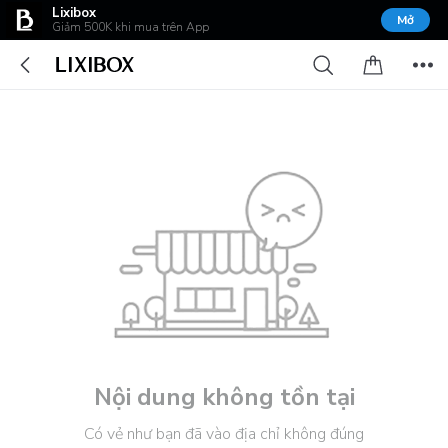
Lixibox
Mở
Giảm 500K khi mua trên App
Nội dung không tồn tại
Có vẻ như bạn đã vào địa chỉ không đúng