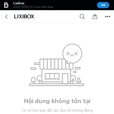
Lixibox
Mở
Giảm 500K khi mua trên App
Nội dung không tồn tại
Có vẻ như bạn đã vào địa chỉ không đúng