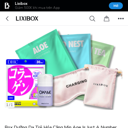
Lixibox
Mở
Giảm 500K khi mua trên App
1 / 1
Box Dưỡng Da Trẻ Hóa Căng Mịn Age Is Just A Number