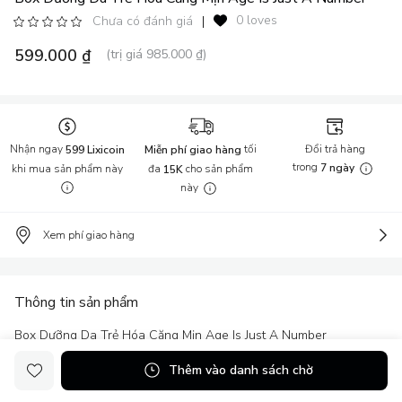
0 loves
Chưa có đánh giá
|
599.000 ₫
(trị giá 985.000 ₫)
Nhận ngay
tối
Đổi trả hàng
599 Lixicoin
Miễn phí giao hàng
trong
khi mua sản phẩm này
đa
cho sản phẩm
7 ngày
15K
này
Xem phí giao hàng
Thông tin sản phẩm
Box Dưỡng Da Trẻ Hóa Căng Mịn Age Is Just A Number
Thêm vào danh sách chờ
... Xem thêm