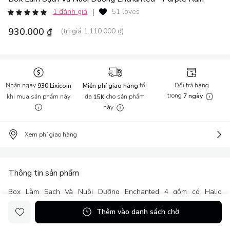
1 đánh giá
51 loves
|
930.000 ₫
(trị giá 1.110.000 ₫)
Nhận ngay
tối
Đổi trả hàng
930 Lixicoin
Miễn phí giao hàng
trong
khi mua sản phẩm này
đa
cho sản phẩm
7 ngày
15K
này
Xem phí giao hàng
Thông tin sản phẩm
Box Làm Sạch Và Nuôi Dưỡng Enchanted 4 gồm có Halio
Sensitive Facial Cleansing & Massaging Device Purple Rain
Thêm vào danh sách chờ
Lixibox Daily Facial Mask Sheet - Acai Berry Lixibox Daily Facial
Mask Sheet - Bird Nest Lixibox Daily Facial Mask Sheet - Milk