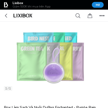
Lixibox
Mở
Giảm 500K khi mua trên App
1 / 1
Box Làm Sạch Và Nuôi Dưỡng Enchanted - Purple Rain