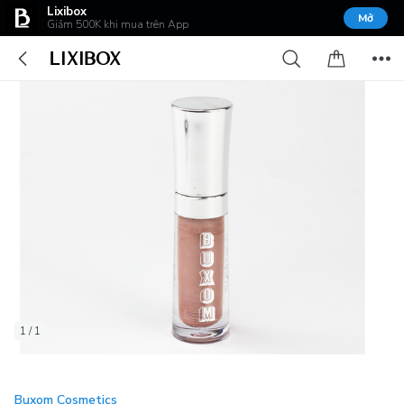
Lixibox
Mở
Giảm 500K khi mua trên App
1 / 1
Buxom Cosmetics