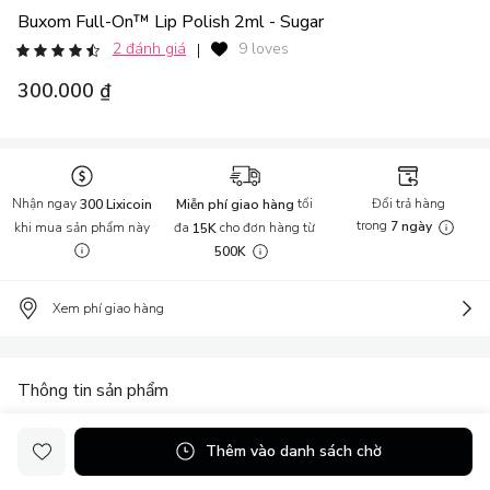
Buxom Full-On™ Lip Polish 2ml - Sugar
2 đánh giá
9 loves
|
300.000 ₫
Nhận ngay
tối
Đổi trả hàng
300 Lixicoin
Miễn phí giao hàng
trong
khi mua sản phẩm này
đa
cho đơn hàng từ
7 ngày
15K
500K
Xem phí giao hàng
Thông tin sản phẩm
Buxom là thương hiệu mỹ phẩm nổi tiếng của Mỹ. Các sản phẩm
Thêm vào danh sách chờ
trang điểm của hãng được đánh giá cao bởi chất lượng tốt và đem
lại trải nghiệm tuyệt vời cho người dùng.