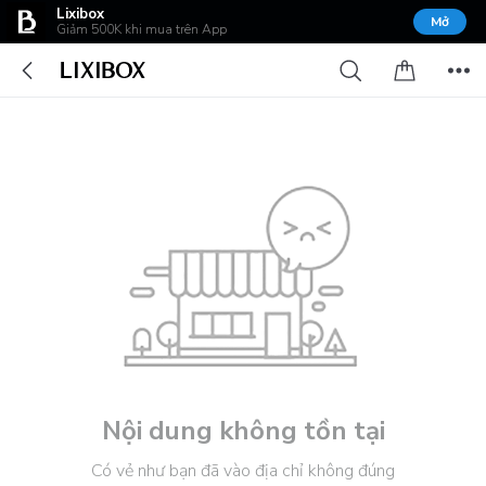
Lixibox
Mở
Giảm 500K khi mua trên App
Nội dung không tồn tại
Có vẻ như bạn đã vào địa chỉ không đúng