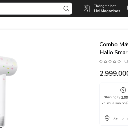
Thông tin hot
Lixi Magazines
Combo Máy 
Halio Smar
C
2.999.00
Nhận ngay
2.99
khi mua sản ph
Xem phí 