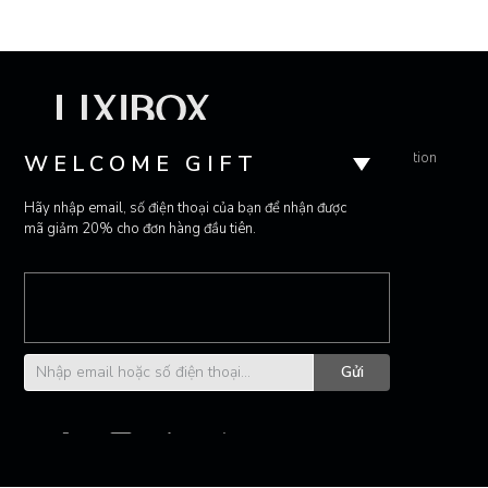
Lixibox - Bringing affordable luxury to the urban population
WELCOME GIFT
Hãy nhập email, số điện thoại của bạn để nhận được
mã giảm 20% cho đơn hàng đầu tiên.
Gửi
Hotline: