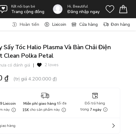
Kết nối bạn bè
Hi, Beautiful
Trang cộng đồng
Đăng nhập ngay
Hoàn tiền
Lixicoin
Cửa hàng
Đơn hàng
Sấy Tóc Halio Plasma Và Bàn Chải Điện
t Clean Polka Petal
2 loves
hưa có đánh giá
|
0 ₫
(trị giá 4.200.000 ₫)
tối đa
Đổi trả hàng
9 Lixicoin
Miễn phí giao hàng
trong
ẩm này
cho sản phẩm này
7 ngày
15K
giao hàng