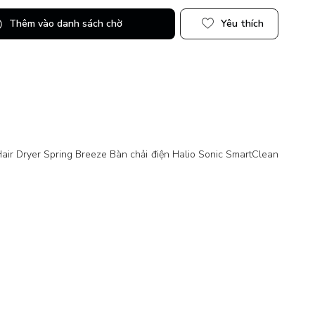
Thêm vào danh sách chờ
Yêu thích
ir Dryer Spring Breeze Bàn chải điện Halio Sonic SmartClean