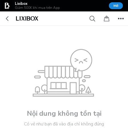
Lixibox
Mở
Giảm 500K khi mua trên App
Nội dung không tồn tại
Có vẻ như bạn đã vào địa chỉ không đúng