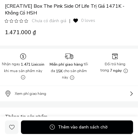
[CREATIVE] Box The Pink Side Of Life Trị Giá 1471K -
Không Có HSH
0 loves
Chưa có đánh giá
|
1.471.000 ₫
Nhận ngay
tối
Đổi trả hàng
1.471 Lixicoin
Miễn phí giao hàng
trong
khi mua sản phẩm này
đa
cho sản phẩm
7 ngày
15K
này
Xem phí giao hàng
Thông tin sản phẩm
Thêm vào danh sách chờ
[FREE GWP] Box Quà Tặng Lixibox trị giá 1471K Cho Đơn Hàng
Từ 2000K Dao cạo chuyên dụng 5 lưỡi kèm 1 đầu thay Okame