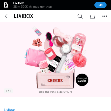
Lixibox
Mở
Giảm 500K khi mua trên App
1 / 1
Lixibox