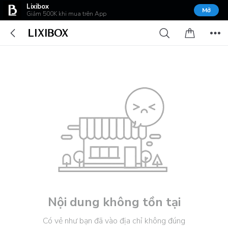
Lixibox
Mở
Giảm 500K khi mua trên App
Nội dung không tồn tại
Có vẻ như bạn đã vào địa chỉ không đúng