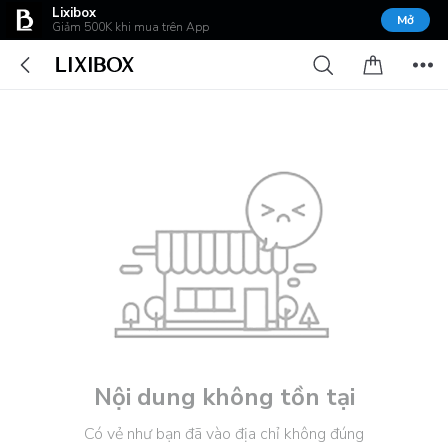
Lixibox
Mở
Giảm 500K khi mua trên App
Nội dung không tồn tại
Có vẻ như bạn đã vào địa chỉ không đúng