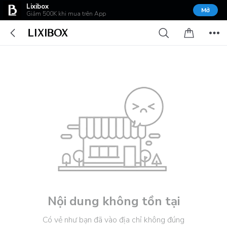
Lixibox
Mở
Giảm 500K khi mua trên App
Nội dung không tồn tại
Có vẻ như bạn đã vào địa chỉ không đúng