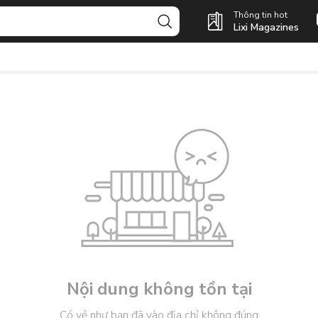
Thông tin hot
Lixi Magazines
Nội dung không tồn tại
Có vẻ như bạn đã vào địa chỉ không đúng