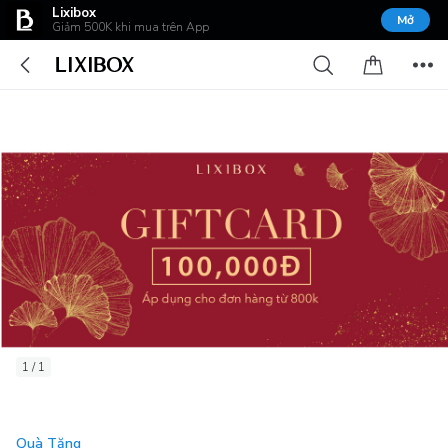
Lixibox
Mở
Giảm 500K khi mua trên App
1 / 1
Quà Tặng