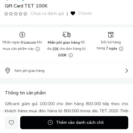
Gift Card TET 100K
0 loves
Chưa có đánh giá
|
Nhận ngay
khi
tối
Đổi trả hàng
0 Lixicoin
Miễn phí giao hàng
trong
mua sản phẩm này
đa
cho đơn hàng từ
7 ngày
15K
500K
Xem phí giao hàng
Thông tin sản phẩm
Giftcard giảm giá 100.000 cho đơn hàng 800.000 tiếp theo cho
khách hàng mua đơn hàng từ 800.000 trong dịp TET 2020 Thời
gian áp dụng : 26/12/2019-28/2/2020 Áp dụng cho các sản phẩm
Thêm vào danh sách chờ
đang sale + beauty box