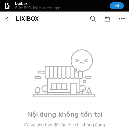
Lixibox
Mở
Giảm 500K khi mua trên App
Nội dung không tồn tại
Có vẻ như bạn đã vào địa chỉ không đúng