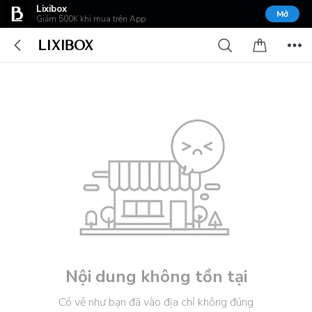
Lixibox
Mở
Giảm 500K khi mua trên App
Nội dung không tồn tại
Có vẻ như bạn đã vào địa chỉ không đúng