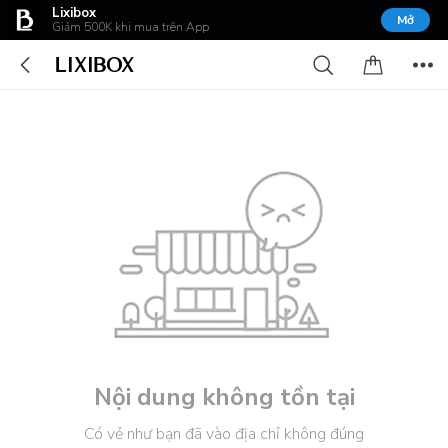
Lixibox
Mở
Giảm 500K khi mua trên App
Nội dung không tồn tại
Có vẻ như bạn đã vào địa chỉ không đúng