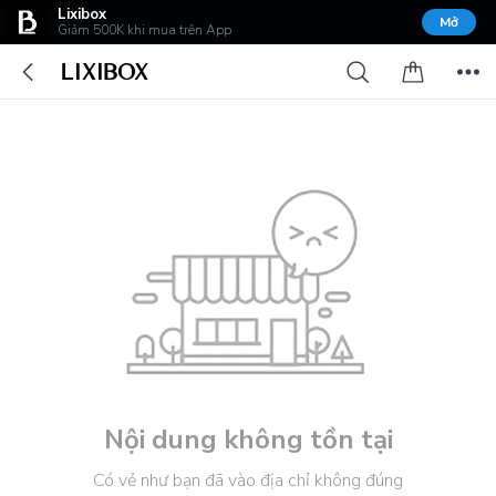
Lixibox
Mở
Giảm 500K khi mua trên App
Nội dung không tồn tại
Có vẻ như bạn đã vào địa chỉ không đúng