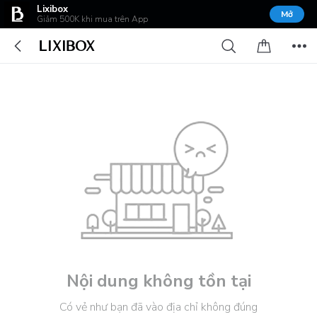
Lixibox
Mở
Giảm 500K khi mua trên App
Nội dung không tồn tại
Có vẻ như bạn đã vào địa chỉ không đúng