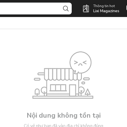
Thông tin hot
Lixi Magazines
Nội dung không tồn tại
Có vẻ như bạn đã vào địa chỉ không đúng