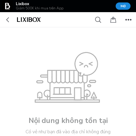
Lixibox
Mở
Giảm 500K khi mua trên App
Nội dung không tồn tại
Có vẻ như bạn đã vào địa chỉ không đúng