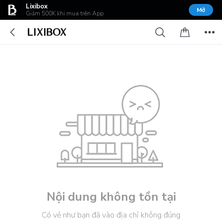
Lixibox
Mở
Giảm 500K khi mua trên App
Nội dung không tồn tại
Có vẻ như bạn đã vào địa chỉ không đúng