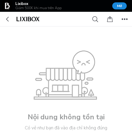
Lixibox
Mở
Giảm 500K khi mua trên App
Nội dung không tồn tại
Có vẻ như bạn đã vào địa chỉ không đúng