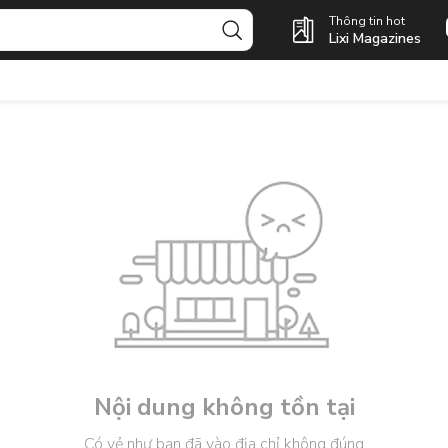
Thông tin hot
Lixi Magazines
Nội dung không tồn tại
Có vẻ như bạn đã vào địa chỉ không đúng