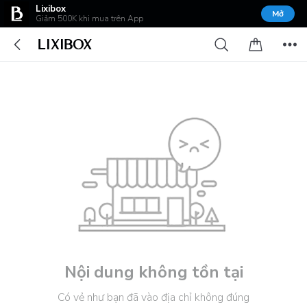
Lixibox
Mở
Giảm 500K khi mua trên App
Nội dung không tồn tại
Có vẻ như bạn đã vào địa chỉ không đúng