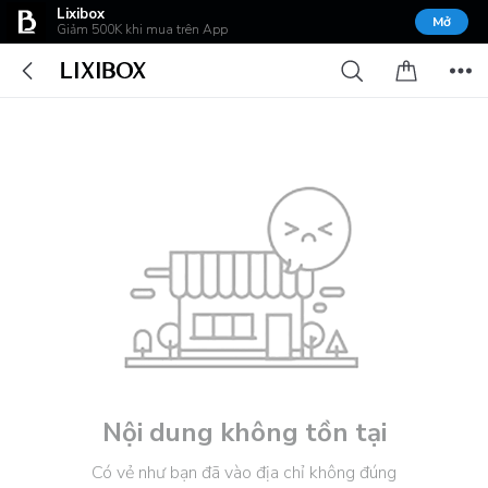
Lixibox
Mở
Giảm 500K khi mua trên App
Nội dung không tồn tại
Có vẻ như bạn đã vào địa chỉ không đúng