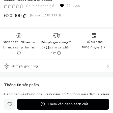
22 loves
Chưa có đánh giá
|
620.000 ₫
(trị giá 1.230.000 ₫)
Nhận ngay
tối
Đổi trả hàng
620 Lixicoin
Miễn phí giao hàng
trong
khi mua sản phẩm này
đa
cho sản phẩm
7 ngày
15K
này
Xem phí giao hàng
Thông tin sản phẩm
Càng gần về những ngày cuối năm, những tông màu đậm lại càng
lên ngôi. Lixibox Best Bold Shades 2016 là bộ sưu tập những thỏi
Thêm vào danh sách chờ
son best–selling cho những cô nàng đang phân vân về tông màu
lạ lẫm này.Smashbox Long Wear Lip Lacquer After Dark và