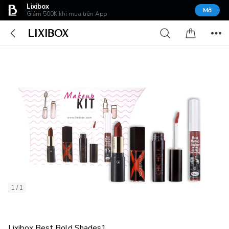
Lixibox
Mở
Giảm 500K khi mua trên App
1 / 1
Lixibox Best Bold Shades1