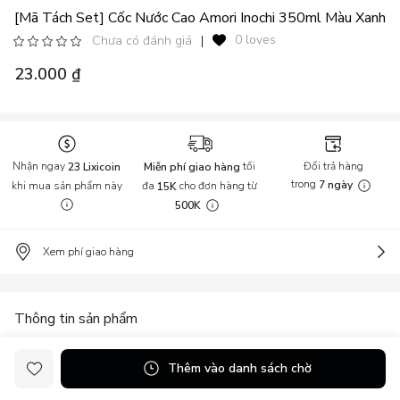
[Mã Tách Set] Cốc Nước Cao Amori Inochi 350ml Màu Xanh
0 loves
Chưa có đánh giá
|
23.000 ₫
Nhận ngay
tối
Đổi trả hàng
23 Lixicoin
Miễn phí giao hàng
trong
khi mua sản phẩm này
đa
cho đơn hàng từ
7 ngày
15K
500K
Xem phí giao hàng
Thông tin sản phẩm
Kích thước: 107x79x99 mm Khối lượng: 80 g Chất liệu: Nhựa PP
Thêm vào danh sách chờ
(Polypropylen) nguyên sinh, hạt màu, phụ gia kháng khuẩn (Ag+)
Màu sắc: Hồng nhạt, xanh nhạt, xanh bạc hà Hướng dẫn sử dụng: