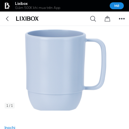
Lixibox
Mở
Giảm 500K khi mua trên App
1 / 1
Inochi