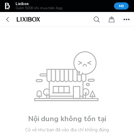
Lixibox
Mở
Giảm 500K khi mua trên App
Nội dung không tồn tại
Có vẻ như bạn đã vào địa chỉ không đúng