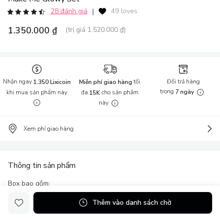
28 đánh giá
49 loves
|
1.350.000 ₫
(trị giá 1.520.000 ₫)
Nhận ngay
tối
Đổi trả hàng
1.350 Lixicoin
Miễn phí giao hàng
trong
khi mua sản phẩm này
đa
cho sản phẩm
7 ngày
15K
này
Xem phí giao hàng
Thông tin sản phẩm
Box bao gồm:
- 01 Halio Facial Cleansing & Massaging Device - Hot Pink
Thêm vào danh sách chờ
- 01 Kiara Phytoceuticals Argan Oil