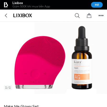
Lixibox
Mở
Giảm 500K khi mua trên App
1 / 1
Make Me Glowy Set