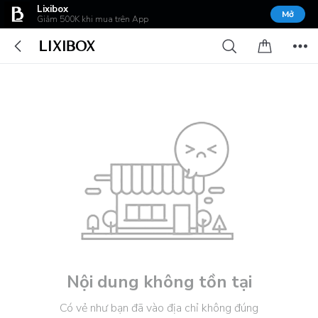
Lixibox
Mở
Giảm 500K khi mua trên App
Nội dung không tồn tại
Có vẻ như bạn đã vào địa chỉ không đúng