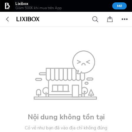
Lixibox
Mở
Giảm 500K khi mua trên App
Nội dung không tồn tại
Có vẻ như bạn đã vào địa chỉ không đúng