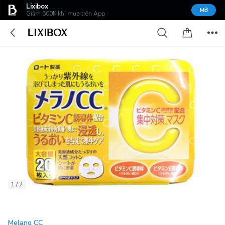
Lixibox
Mở
Giảm 500K khi mua trên App
1 / 2
Melano CC