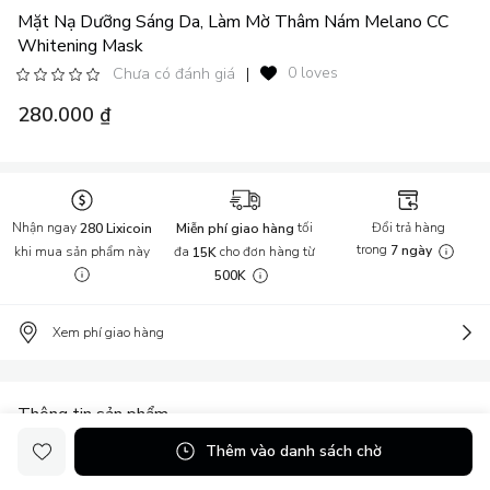
Mặt Nạ Dưỡng Sáng Da, Làm Mờ Thâm Nám Melano CC
Whitening Mask
0 loves
Chưa có đánh giá
|
280.000 ₫
Nhận ngay
tối
Đổi trả hàng
280 Lixicoin
Miễn phí giao hàng
trong
khi mua sản phẩm này
đa
cho đơn hàng từ
7 ngày
15K
500K
Xem phí giao hàng
Thông tin sản phẩm
Thêm vào danh sách chờ
Melano CC là một nhãn hàng của tập đoàn dược mỹ phẩm Rohto-
Mentholatum. Đặt văn phòng đại diện tại TP.HCM vào năm 1996,