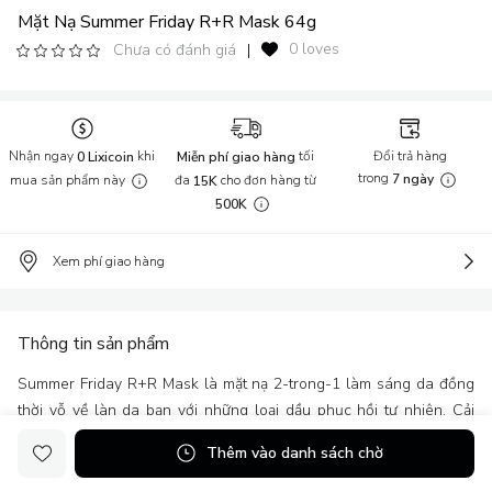
Mặt Nạ Summer Friday R+R Mask 64g
0 loves
Chưa có đánh giá
|
Nhận ngay
khi
tối
Đổi trả hàng
0 Lixicoin
Miễn phí giao hàng
trong
mua sản phẩm này
đa
cho đơn hàng từ
7 ngày
15K
500K
Xem phí giao hàng
Thông tin sản phẩm
Summer Friday R+R Mask là mặt nạ 2-trong-1 làm sáng da đồng
thời vỗ về làn da bạn với những loại dầu phục hồi tự nhiên. Cải
thiện cho da gặp vấn đề: - Đồi mồi, tàn nhang - Khô - Có nếp nhăn
Thêm vào danh sách chờ
và rãnh nhăn Thành phần nổi bật: - Tetrahexyldecyl Ascorbate
(Vitamin C): Cung cấp các lợi