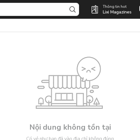
Thông tin hot
Lixi Magazines
Nội dung không tồn tại
Có vẻ như bạn đã vào địa chỉ không đúng