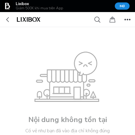
Lixibox
Mở
Giảm 500K khi mua trên App
Nội dung không tồn tại
Có vẻ như bạn đã vào địa chỉ không đúng