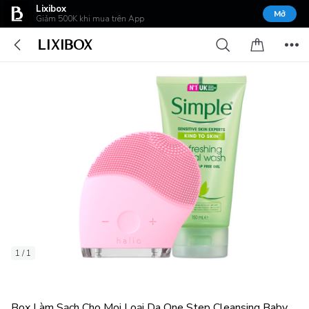
Lixibox
Mở
Giảm 500K khi mua trên App
1 / 1
Box Làm Sạch Cho Mọi Loại Da One Step Cleansing Baby