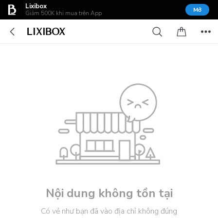
Lixibox
Mở
Giảm 500K khi mua trên App
Nội dung không tồn tại
Có vẻ như bạn đã vào địa chỉ không đúng