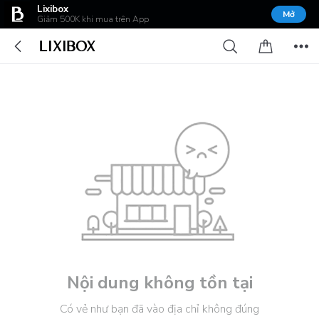
Lixibox
Mở
Giảm 500K khi mua trên App
Nội dung không tồn tại
Có vẻ như bạn đã vào địa chỉ không đúng