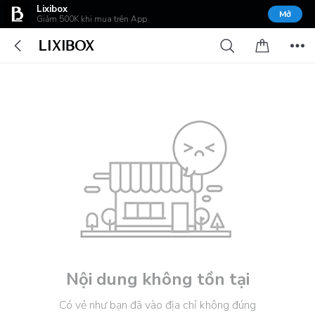
Lixibox
Mở
Giảm 500K khi mua trên App
Nội dung không tồn tại
Có vẻ như bạn đã vào địa chỉ không đúng