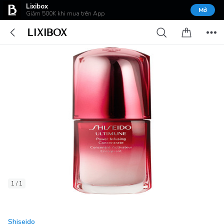
Lixibox
Mở
Giảm 500K khi mua trên App
1 / 1
Shiseido