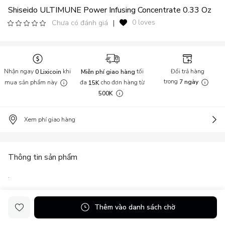
Shiseido ULTIMUNE Power Infusing Concentrate 0.33 Oz
0 loves
Chưa có đánh giá
|
Nhận ngay
khi
tối
Đổi trả hàng
0 Lixicoin
Miễn phí giao hàng
trong
mua sản phẩm này
đa
cho đơn hàng từ
7 ngày
15K
500K
Xem phí giao hàng
Thông tin sản phẩm
.
... Xem thêm
Thêm vào danh sách chờ
Hãng:
Shiseido