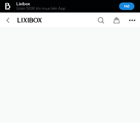
Lixibox
Mở
Giảm 500K khi mua trên App