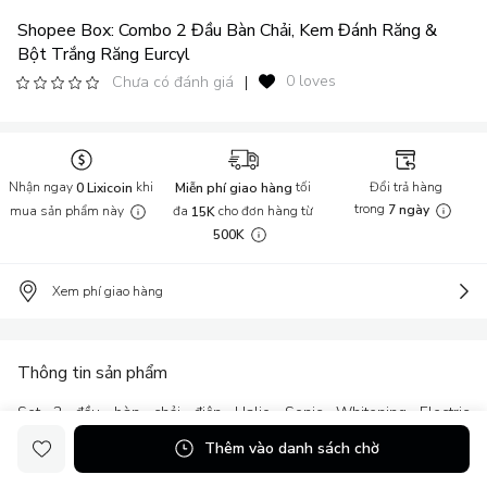
Shopee Box: Combo 2 Đầu Bàn Chải, Kem Đánh Răng &
Bột Trắng Răng Eurcyl
0 loves
Chưa có đánh giá
|
Nhận ngay
khi
tối
Đổi trả hàng
0 Lixicoin
Miễn phí giao hàng
trong
mua sản phẩm này
đa
cho đơn hàng từ
7 ngày
15K
500K
Xem phí giao hàng
Thông tin sản phẩm
Set 2 đầu bàn chải điện Halio Sonic Whitening Electric
Toothbrush Kem Đánh Răng Tẩy Trắng 62g và Bột Đánh Răng
Thêm vào danh sách chờ
Tẩy Trắng 50g Eucryl