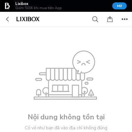
Lixibox
Mở
Giảm 500K khi mua trên App
Nội dung không tồn tại
Có vẻ như bạn đã vào địa chỉ không đúng