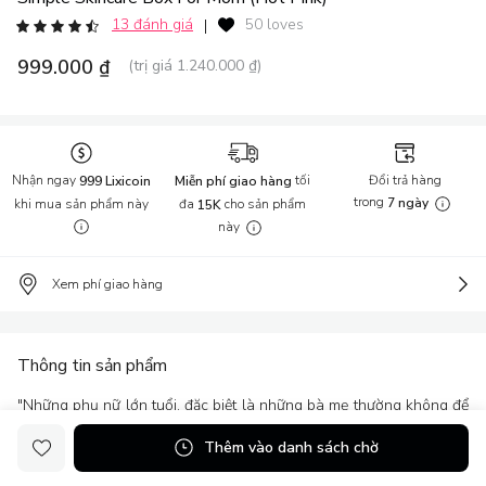
13 đánh giá
50 loves
|
999.000 ₫
(trị giá 1.240.000 ₫)
Nhận ngay
tối
Đổi trả hàng
999 Lixicoin
Miễn phí giao hàng
trong
khi mua sản phẩm này
đa
cho sản phẩm
7 ngày
15K
này
Xem phí giao hàng
Thông tin sản phẩm
"Những phụ nữ lớn tuổi, đặc biệt là những bà mẹ thường không để
ý tới việc chăm sóc da đúng cách, từ đó những dấu hiệu lão hóa
Thêm vào danh sách chờ
sẽ xuất hiện nhiều hơn. Với 2 bước cực kì đơn giản sau đây, các mẹ
sẽ dễ dàng thực hiện được một chu trình dưỡng da hiệu quả.