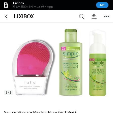
Lixibox
Mở
Giảm 500K khi mua trên App
1 / 1
Simple Skincare Box For Mom (Hot Pink)